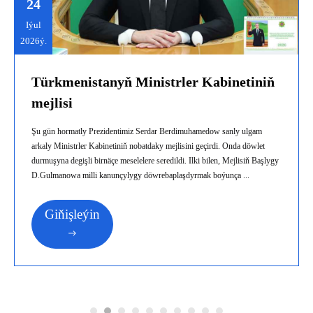
24
Iýul
2026ý.
Türkmenistanyň Ministrler Kabinetiniň
mejlisi
Şu gün hormatly Prezidentimiz Serdar Berdimuhamedow sanly ulgam
arkaly Ministrler Kabinetiniň nobatdaky mejlisini geçirdi. Onda döwlet
durmuşyna degişli birnäçe meselelere seredildi. Ilki bilen, Mejlisiň Başlygy
D.Gulmanowa milli kanunçylygy döwrebaplaşdyrmak boýunça ...
Giňişleýin