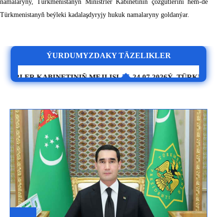
namalaryny, Türkmenistanyň Ministrler Kabinetiniň çözgütlerini hem-de
Türkmenistanyň beýleki kadalaşdyryjy hukuk namalaryny goldanýar.
ÝURDUMYZDAKY TÄZELIKLER
ER KABINETINIŇ MEJLISI
24.07.2026Ý. TÜRKMENISTANY