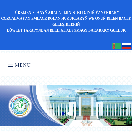
TÜRKMENISTANYŇ ADALAT MINISTRLIGINIŇ ÝANYNDAKY
GOZGALMAÝAN EMLÄGE BOLAN HUKUKLARYŇ WE ONUŇ BILEN BAGLY
GELEŞIKLERIŇ
DÖWLET TARAPYNDAN BELLIGE ALYNMAGY BARADAKY GULLUK
MENU