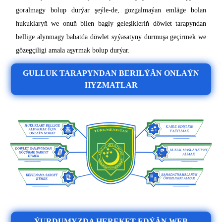
goralmagy bolup durýar şeýle-de, gozgalmaýan emläge bolan
hukuklaryň we onuň bilen bagly geleşikleriň döwlet tarapyndan
bellige alynmagy babatda döwlet syýasatyny durmuşa geçirmek we
gözegçiligi amala aşyrmak bolup durýar.
GULLUK TARAPYNDAN BERILÝÄN ONLAÝN
HYZMATLAR
ÝURDUMYZDA HEREKET EDÝÄN WEB