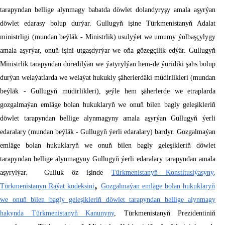
tarapyndan bellige alynmagy babatda döwlet dolandyryşy amala aşyrýan
döwlet edarasy bolup durýar. Gullugyň işine Türkmenistanyň Adalat
ministrligi (mundan beýläk - Ministrlik) usulyýet we umumy ýolbaşçylygy
amala aşyrýar, onuň işini utgaşdyrýar we oňa gözegçilik edýär. Gullugyň
Ministrlik tarapyndan döredilýän we ýatyrylýan hem-de ýuridiki şahs bolup
durýan welaýatlarda we welaýat hukukly şäherlerdäki müdirlikleri (mundan
beýläk - Gullugyň müdirlikleri), şeýle hem şäherlerde we etraplarda
gozgalmaýan emläge bolan hukuklaryň we onuň bilen bagly geleşikleriň
döwlet tarapyndan bellige alynmagyny amala aşyrýan Gullugyň ýerli
edaralary (mundan beýläk - Gullugyň ýerli edaralary) bardyr. Gozgalmaýan
emläge bolan hukuklaryň we onuň bilen bagly geleşikleriň döwlet
tarapyndan bellige alynmagyny Gullugyň ýerli edaralary tarapyndan amala
aşyrylýar. Gulluk öz işinde
Türkmenistanyň Konstitusiýasyny
,
,
Türkmenistanyn Raýat kodeksini
Gozgalmaýan emläge bolan hukuklaryň
we onuň bilen bagly geleşikleriň döwlet tarapyndan bellige alynmagy
hakynda Türkmenistanyň Kanunyny
, Türkmenistanyň Prezidentiniň