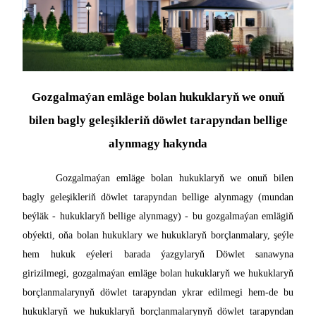
Gozgalmaýan emläge bolan hukuklaryň we onuň
bilen bagly geleşikleriň döwlet tarapyndan bellige
alynmagy hakynda
Gozgalmaýan emläge bolan hukuklaryň we onuň bilen
bagly geleşikleriň döwlet tarapyndan bellige alynmagy (mundan
beýläk - hukuklaryň bellige alynmagy) - bu gozgalmaýan emlägiň
obýekti, oňa bolan hukuklary we hukuklaryň borçlanmalary, şeýle
hem hukuk eýeleri barada ýazgylaryň Döwlet sanawyna
girizilmegi, gozgalmaýan emläge bolan hukuklaryň we hukuklaryň
borçlanmalarynyň döwlet tarapyndan ykrar edilmegi hem-de bu
hukuklaryň we hukuklaryň borçlanmalarynyň döwlet tarapyndan