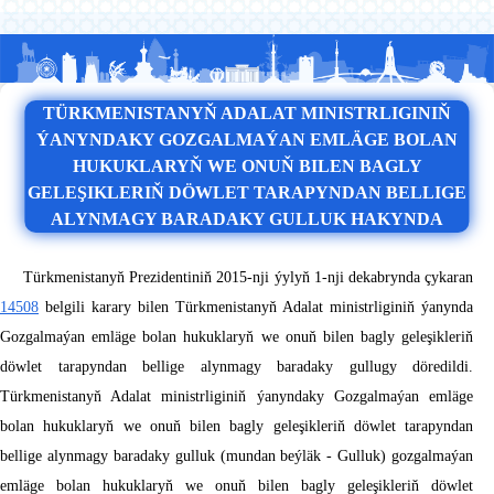
TÜRKMENISTANYŇ ADALAT MINISTRLIGINIŇ
ÝANYNDAKY GOZGALMAÝAN EMLÄGE BOLAN
HUKUKLARYŇ WE ONUŇ BILEN BAGLY
GELEŞIKLERIŇ DÖWLET TARAPYNDAN BELLIGE
ALYNMAGY BARADAKY GULLUK HAKYNDA
Türkmenistanyň Prezidentiniň 2015-nji ýylyň 1-nji dekabrynda çykaran
14508
belgili karary bilen Türkmenistanyň Adalat ministrliginiň ýanynda
Gozgalmaýan emläge bolan hukuklaryň we onuň bilen bagly geleşikleriň
döwlet tarapyndan bellige alynmagy baradaky gullugy döredildi.
Türkmenistanyň Adalat ministrliginiň ýanyndaky Gozgalmaýan emläge
bolan hukuklaryň we onuň bilen bagly geleşikleriň döwlet tarapyndan
bellige alynmagy baradaky gulluk (mundan beýläk - Gulluk) gozgalmaýan
emläge bolan hukuklaryň we onuň bilen bagly geleşikleriň döwlet