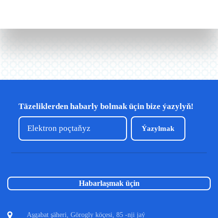
Täzeliklerden habarly bolmak üçin bize ýazylyň!
Ýazylmak
Habarlaşmak üçin
Aşgabat şäheri, Görogly köçesi, 85 -nji jaý