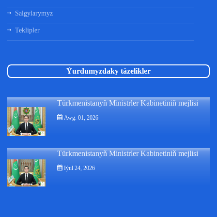
Salgylarymyz
Teklipler
Ýurdumyzdaky täzelikler
Türkmenistanyň Ministrler Kabinetiniň mejlisi
Awg. 01, 2026
Türkmenistanyň Ministrler Kabinetiniň mejlisi
Iýul 24, 2026