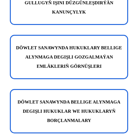
GULLUGYŇ IŞINI DÜZGÜNLEŞDIRÝÄN
KANUNÇYLYK
DÖWLET SANAWYNDA HUKUKLARY BELLIGE
ALYNMAGA DEGIŞLI GOZGALMAÝAN
EMLÄKLERIŇ GÖRNÜŞLERI
DÖWLET SANAWYNDA BELLIGE ALYNMAGA
DEGIŞLI HUKUKLAR WE HUKUKLARYŇ
BORÇLANMALARY