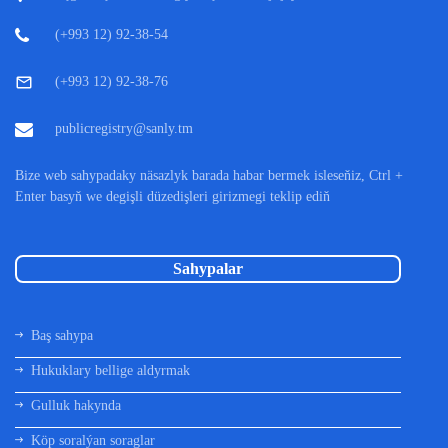
(+993 12) 92-38-54
(+993 12) 92-38-76
publicregistry@sanly.tm
Bize web sahypadaky näsazlyk barada habar bermek isleseňiz, Ctrl +
Enter basyň we degişli düzedişleri girizmegi teklip ediň
Sahypalar
Baş sahypa
Hukuklary bellige aldyrmak
Gulluk hakynda
Köp soralýan soraglar