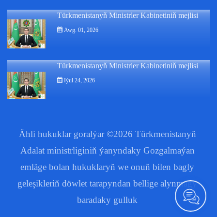
Türkmenistanyň Ministrler Kabinetiniň mejlisi
Awg. 01, 2026
Türkmenistanyň Ministrler Kabinetiniň mejlisi
Iýul 24, 2026
Ähli hukuklar goralýar ©2026 Türkmenistanyň
Adalat ministrliginiň ýanyndaky Gozgalmaýan
emläge bolan hukuklaryň we onuň bilen bagly
geleşikleriň döwlet tarapyndan bellige alynmagy
baradaky gulluk