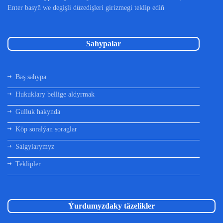
Enter basyň we degişli düzedişleri girizmegi teklip ediň
Sahypalar
Baş sahypa
Hukuklary bellige aldyrmak
Gulluk hakynda
Köp soralýan soraglar
Salgylarymyz
Teklipler
Ýurdumyzdaky täzelikler