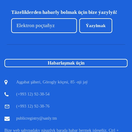
Täzeliklerden habarly bolmak üçin bize ýazylyň!
Ýazylmak
Habarlaşmak üçin
Aşgabat şäheri, Görogly köçesi, 85 -nji jaý
(+993 12) 92-38-54
(+993 12) 92-38-76
publicregistry@sanly.tm
Bize web sahypadaky näsazlyk barada habar bermek isleseňiz, Ctrl +