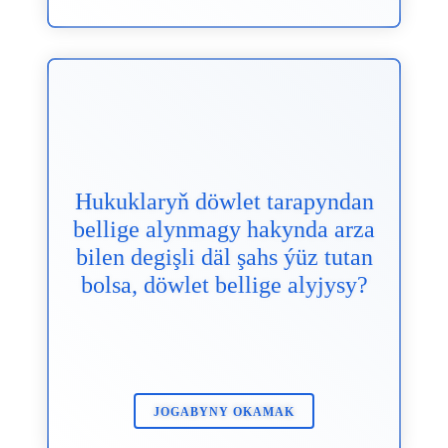
X
Hukuklaryň döwlet tarapyndan
BELLIGE ALYŞ HEREKETLERINIŇ
bellige alynmagy hakynda arza
AMALA AŞYRYLMAGYNDAN BOÝUN
bilen degişli däl şahs ýüz tutan
GAÇYRÝAR.
bolsa, döwlet bellige alyjysy?
KANUNDAN GIŇIŞLEÝIN OKAMAK
JOGABYNY OKAMAK