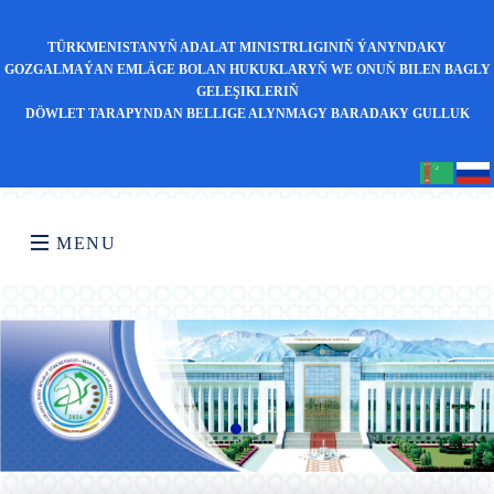
TÜRKMENISTANYŇ ADALAT MINISTRLIGINIŇ ÝANYNDAKY
GOZGALMAÝAN EMLÄGE BOLAN HUKUKLARYŇ WE ONUŇ BILEN BAGLY
GELEŞIKLERIŇ
DÖWLET TARAPYNDAN BELLIGE ALYNMAGY BARADAKY GULLUK
MENU