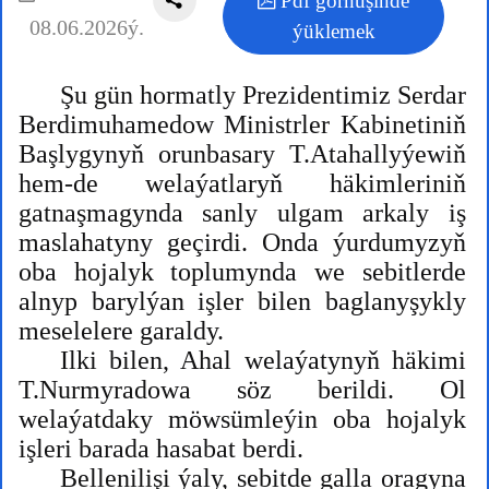
Pdf görnüşinde
08.06.2026ý.
ýüklemek
Şu gün hormatly Prezidentimiz Serdar
Berdimuhamedow Ministrler Kabinetiniň
Başlygynyň orunbasary T.Atahallyýewiň
hem-de welaýatlaryň häkimleriniň
gatnaşmagynda sanly ulgam arkaly iş
maslahatyny geçirdi. Onda ýurdumyzyň
oba hojalyk toplumynda we sebitlerde
alnyp barylýan işler bilen baglanyşykly
meselelere garaldy.
Ilki bilen, Ahal welaýatynyň häkimi
T.Nurmyradowa söz berildi. Ol
welaýatdaky möwsümleýin oba hojalyk
işleri barada hasabat berdi.
Bellenilişi ýaly, sebitde galla oragyna