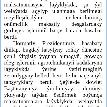
maksatnamasyna laýyklykda, şu ýyl
welaýatda açylyp ulanmaga berilmegi
meýilleşdirilýän medeni-durmuş,
önümçilik maksatly desgalardaky
gurluşyk işleriniň barşy barada hasabat
berdi.
Hormatly Prezidentimiz hasabaty
diňläp, bugdaý hasylyny soňky dänesine
çenli ýitgisiz ýygnap almagyň, gowaça
ideg işleriniň agrotehnikanyň kadalaryna
laýyklykda ýerine ýetirilmeginiň
zerurdygyny belledi hem-de birnäçe anyk
tabşyryklary berdi. Şeýle-de döwlet
Baştutanymyz ýurdumyzy durmuş-
ykdysady taýdan ösdürmek boýunça
maksatnamalara laýyklykda, welaýatda