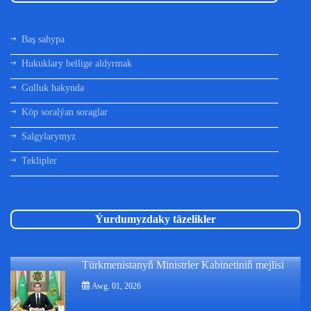
Baş sahypa
Hukuklary bellige aldyrmak
Gulluk hakynda
Köp soralýan soraglar
Salgylarymyz
Teklipler
Ýurdumyzdaky täzelikler
Türkmenistanyň Ministrler Kabinetiniň mejlisi
Awg. 01, 2026