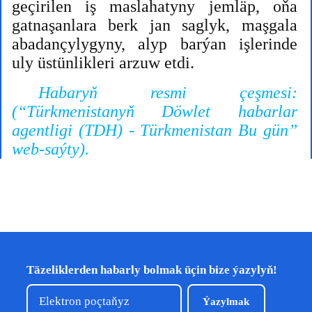
geçirilen iş maslahatyny jemläp, oňa
gatnaşanlara berk jan saglyk, maşgala
abadançylygyny, alyp barýan işlerinde
uly üstünlikleri arzuw etdi.
Habary
ň
resmi
ç
e
ş
mesi
:
(“
T
ü
rkmenistany
ň
D
ö
wlet
habarlar
agentligi
(
TDH
) -
T
ü
rkmenistan
Bu
g
ü
n
”
web
-
sa
ý
ty
).
Täzeliklerden habarly bolmak üçin bize ýazylyň!
Ýazylmak