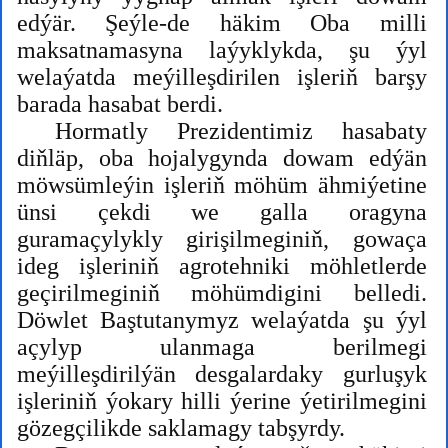
edýär. Şeýle-de häkim Oba milli
maksatnamasyna laýyklykda, şu ýyl
welaýatda meýilleşdirilen işleriň barşy
barada hasabat berdi.
Hormatly Prezidentimiz hasabaty
diňläp, oba hojalygynda dowam edýän
möwsümleýin işleriň möhüm ähmiýetine
ünsi çekdi we galla oragyna
guramaçylykly girişilmeginiň, gowaça
ideg işleriniň agrotehniki möhletlerde
geçirilmeginiň möhümdigini belledi.
Döwlet Baştutanymyz welaýatda şu ýyl
açylyp ulanmaga berilmegi
meýilleşdirilýän desgalardaky gurluşyk
işleriniň ýokary hilli ýerine ýetirilmegini
gözegçilikde saklamagy tabşyrdy.