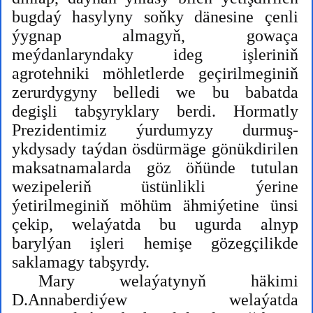
bugdaý hasylyny soňky dänesine çenli
ýygnap almagyň, gowaça
meýdanlaryndaky ideg işleriniň
agrotehniki möhletlerde geçirilmeginiň
zerurdygyny belledi we bu babatda
degişli tabşyryklary berdi. Hormatly
Prezidentimiz ýurdumyzy durmuş-
ykdysady taýdan ösdürmäge gönükdirilen
maksatnamalarda göz öňünde tutulan
wezipeleriň üstünlikli ýerine
ýetirilmeginiň möhüm ähmiýetine ünsi
çekip, welaýatda bu ugurda alnyp
barylýan işleri hemişe gözegçilikde
saklamagy tabşyrdy.
Mary welaýatynyň häkimi
D.Annaberdiýew welaýatda