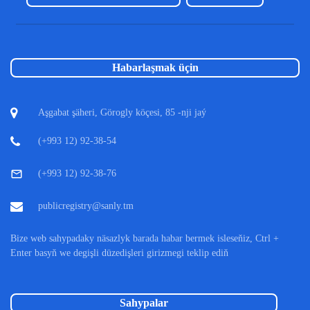
Habarlaşmak üçin
Aşgabat şäheri, Görogly köçesi, 85 -nji jaý
(+993 12) 92-38-54
(+993 12) 92-38-76
publicregistry@sanly.tm
Bize web sahypadaky näsazlyk barada habar bermek isleseňiz, Ctrl +
Enter basyň we degişli düzedişleri girizmegi teklip ediň
Sahypalar