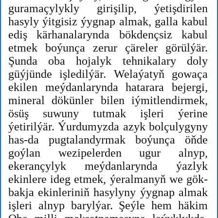
guramaçylykly girişilip, ýetişdirilen
hasyly ýitgisiz ýygnap almak, galla kabul
ediş kärhanalarynda bökdençsiz kabul
etmek boýunça zerur çäreler görülýär.
Şunda oba hojalyk tehnikalary doly
güýjünde işledilýär. Welaýatyň gowaça
ekilen meýdanlarynda hatarara bejergi,
mineral dökünler bilen iýmitlendirmek,
ösüş suwuny tutmak işleri ýerine
ýetirilýär. Ýurdumyzda azyk bolçulygyny
has-da pugtalandyrmak boýunça öňde
goýlan wezipelerden ugur alnyp,
ekerançylyk meýdanlarynda ýazlyk
ekinlere ideg etmek, ýeralmanyň we gök-
bakja ekinleriniň hasylyny ýygnap almak
işleri alnyp barylýar. Şeýle hem häkim