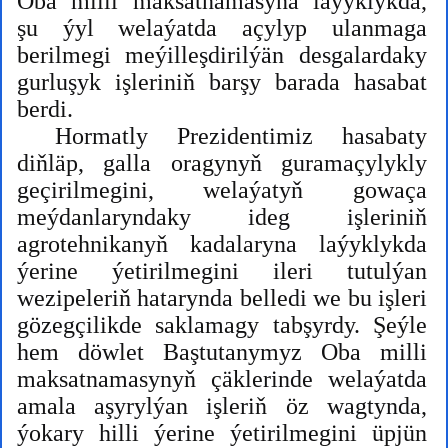
Oba milli maksatnamasyna laýyklykda,
şu ýyl welaýatda açylyp ulanmaga
berilmegi meýilleşdirilýän desgalardaky
gurluşyk işleriniň barşy barada hasabat
berdi.
Hormatly Prezidentimiz hasabaty
diňläp, galla oragynyň guramaçylykly
geçirilmegini, welaýatyň gowaça
meýdanlaryndaky ideg işleriniň
agrotehnikanyň kadalaryna laýyklykda
ýerine ýetirilmegini ileri tutulýan
wezipeleriň hatarynda belledi we bu işleri
gözegçilikde saklamagy tabşyrdy. Şeýle
hem döwlet Baştutanymyz Oba milli
maksatnamasynyň çäklerinde welaýatda
amala aşyrylýan işleriň öz wagtynda,
ýokary hilli ýerine ýetirilmegini üpjün