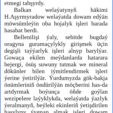
etmegi tabşyrdy.
Balkan welaýatynyň häkimi
H.Aşyrmyradow welaýatda dowam edýän
möwsümleýin oba hojalyk işleri barada
hasabat berdi.
Bellenilişi ýaly, sebitde bugdaý
oragyna guramaçylykly girişmek üçin
degişli taýýarlyk işleri alnyp barylýar.
Gowaça ekilen meýdanlarda hatarara
bejergi, ösüş suwuny tutmak we mineral
dökünler bilen iýmitlendirmek işleri
ýerine ýetirilýär. Ýurdumyzda gök-bakja
önümleriniň öndürilýän möçberini has-da
artdyrmak boýunça öňde goýlan
wezipelere laýyklykda, welaýatda ýazlyk
ýeralmanyň, beýleki ekinleriň ýetişdirilen
hasylyny ýygnap almak işleri dowam