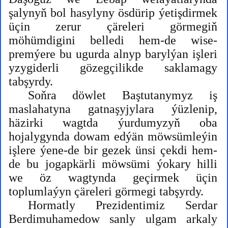
şalynyň bol hasylyny ösdürip ýetişdirmek
üçin zerur çäreleri görmegiň
möhümdigini belledi hem-de wise-
premýere bu ugurda alnyp barylýan işleri
yzygiderli gözegçilikde saklamagy
tabşyrdy.
Soňra döwlet Baştutanymyz iş
maslahatyna gatnaşyjylara ýüzlenip,
häzirki wagtda ýurdumyzyň oba
hojalygynda dowam edýän möwsümleýin
işlere ýene-de bir gezek ünsi çekdi hem-
de bu jogapkärli möwsümi ýokary hilli
we öz wagtynda geçirmek üçin
toplumlaýyn çäreleri görmegi tabşyrdy.
Hormatly Prezidentimiz Serdar
Berdimuhamedow sanly ulgam arkaly