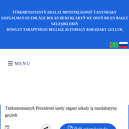
TÜRKMENISTANYŇ ADALAT MINISTRLIGINIŇ ÝANYNDAKY
GOZGALMAÝAN EMLÄGE BOLAN HUKUKLARYŇ WE ONUŇ BILEN BAGLY
GELEŞIKLERIŇ
DÖWLET TARAPYNDAN BELLIGE ALYNMAGY BARADAKY GULLUK
MENU
Türkmenistanyň Prezidenti sanly ulgam arkaly iş maslahatyny
geçirdi