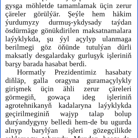
gysga möhletde tamamlamak üçin zerur
çäreler görülýär. Şeýle hem häkim
ýurdumyzy durmuş-ykdysady taýdan
ösdürmäge gönükdirilen maksatnamalara
laýyklykda, şu ýyl açylyp ulanmaga
berilmegi göz öňünde tutulýan dürli
maksatly desgalardaky gurluşyk işleriniň
barşy barada hasabat berdi.
Hormatly Prezidentimiz hasabaty
diňläp, galla oragyna guramaçylykly
girişmek üçin ähli zerur çäreleri
görmegiň, gowaça ideg işleriniň
agrotehnikanyň kadalaryna laýyklykda
geçirilmeginiň wajyp talap bolup
durýandygyny belledi hem-de bu ugurda
alnyp barylýan işleri gözegçilikde