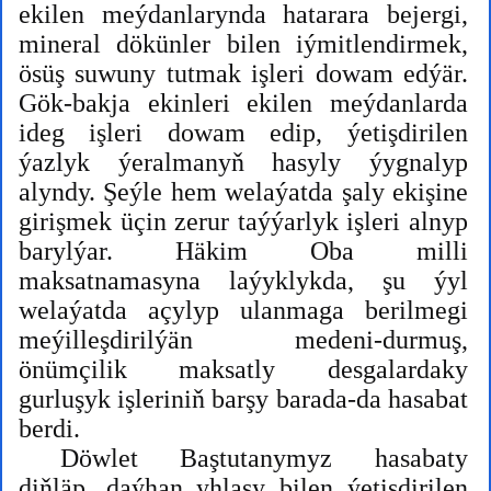
ekilen meýdanlarynda hatarara bejergi,
mineral dökünler bilen iýmitlendirmek,
ösüş suwuny tutmak işleri dowam edýär.
Gök-bakja ekinleri ekilen meýdanlarda
ideg işleri dowam edip, ýetişdirilen
ýazlyk ýeralmanyň hasyly ýygnalyp
alyndy. Şeýle hem welaýatda şaly ekişine
girişmek üçin zerur taýýarlyk işleri alnyp
barylýar. Häkim Oba milli
maksatnamasyna laýyklykda, şu ýyl
welaýatda açylyp ulanmaga berilmegi
meýilleşdirilýän medeni-durmuş,
önümçilik maksatly desgalardaky
gurluşyk işleriniň barşy barada-da hasabat
berdi.
Döwlet Baştutanymyz hasabaty
diňläp, daýhan yhlasy bilen ýetişdirilen