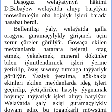
Daşoguz welaýatynyň häkimi
D.Babaýew welaýatda alnyp barylýan
möwsümleýin oba hojalyk işleri barada
hasabat berdi.
Bellenilişi ýaly, welaýatda galla
oragyna guramaçylykly girişmek üçin
zerur çäreler görülýär. Gowaça ekilen
meýdanlarda hatarara bejergi, otag
etmek, ýekelemek, mineral dökünler
bilen iýmitlendirmek işleri ýerine
ýetirilip, ösüş suwuny tutmaga taýýarlyk
görülýär. Ýazlyk ýeralma, gök-bakja
ekinleri ekilen meýdanlarda ideg işleri
geçirilip, ýetişdirilen hasyly ýygnamak
boýunça taýýarlyk işleri alnyp barylýar.
Welaýatda şaly ekişi guramaçylykly
dowam edip, bu jogapkärli möwsümi