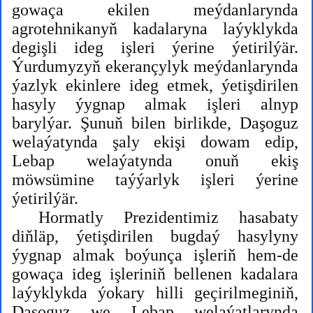
gowaça ekilen meýdanlarynda
agrotehnikanyň kadalaryna laýyklykda
degişli ideg işleri ýerine ýetirilýär.
Ýurdumyzyň ekerançylyk meýdanlarynda
ýazlyk ekinlere ideg etmek, ýetişdirilen
hasyly ýygnap almak işleri alnyp
barylýar. Şunuň bilen birlikde, Daşoguz
welaýatynda şaly ekişi dowam edip,
Lebap welaýatynda onuň ekiş
möwsümine taýýarlyk işleri ýerine
ýetirilýär.
Hormatly Prezidentimiz hasabaty
diňläp, ýetişdirilen bugdaý hasylyny
ýygnap almak boýunça işleriň hem-de
gowaça ideg işleriniň bellenen kadalara
laýyklykda ýokary hilli geçirilmeginiň,
Daşoguz we Lebap welaýatlarynda