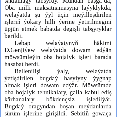
saklamagy tabşyrdy. Mundan başga-da,
Oba milli maksatnamasyna laýyklykda,
welaýatda şu ýyl üçin meýilleşdirilen
işleriň ýokary hilli ýerine ýetirilmegini
üpjün etmek babatda degişli tabşyryklar
berildi.
Lebap welaýatynyň häkimi
D.Genjiýew welaýatda dowam edýän
möwsümleýin oba hojalyk işleri barada
hasabat berdi.
Bellenilişi ýaly, welaýatda
ýetişdirilen bugdaý hasylyny ýygnap
almak işleri dowam edýär. Möwsümde
oba hojalyk tehnikalary, galla kabul ediş
kärhanalary bökdençsiz işledilýär.
Bugdaý oragyndan boşan meýdanlarda
sürüm işlerine girişildi. Sebitiň gowaça