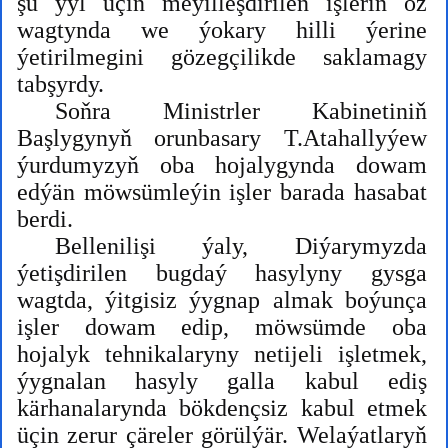
şu ýyl üçin meýilleşdirilen işleriň öz
wagtynda we ýokary hilli ýerine
ýetirilmegini gözegçilikde saklamagy
tabşyrdy.
Soňra Ministrler Kabinetiniň
Başlygynyň orunbasary T.Atahallyýew
ýurdumyzyň oba hojalygynda dowam
edýän möwsümleýin işler barada hasabat
berdi.
Bellenilişi ýaly, Diýarymyzda
ýetişdirilen bugdaý hasylyny gysga
wagtda, ýitgisiz ýygnap almak boýunça
işler dowam edip, möwsümde oba
hojalyk tehnikalaryny netijeli işletmek,
ýygnalan hasyly galla kabul ediş
kärhanalarynda bökdençsiz kabul etmek
üçin zerur çäreler görülýär. Welaýatlaryň