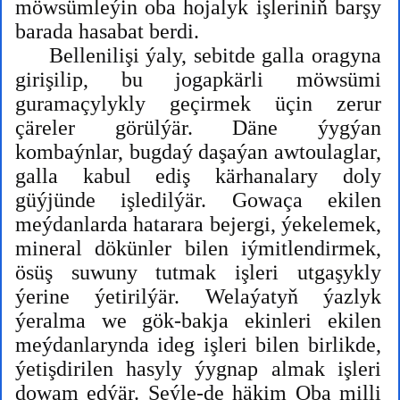
möwsümleýin oba hojalyk işleriniň barşy
barada hasabat berdi.
Bellenilişi ýaly, sebitde galla oragyna
girişilip, bu jogapkärli möwsümi
guramaçylykly geçirmek üçin zerur
çäreler görülýär. Däne ýygýan
kombaýnlar, bugdaý daşaýan awtoulaglar,
galla kabul ediş kärhanalary doly
güýjünde işledilýär. Gowaça ekilen
meýdanlarda hatarara bejergi, ýekelemek,
mineral dökünler bilen iýmitlendirmek,
ösüş suwuny tutmak işleri utgaşykly
ýerine ýetirilýär. Welaýatyň ýazlyk
ýeralma we gök-bakja ekinleri ekilen
meýdanlarynda ideg işleri bilen birlikde,
ýetişdirilen hasyly ýygnap almak işleri
dowam edýär. Şeýle-de häkim Oba milli