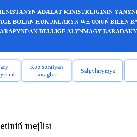
ENISTANYŇ ADALAT MINISTRLIGINIŇ ÝANY
GE BOLAN HUKUKLARYŇ WE ONUŇ BILEN BA
ARAPYNDAN BELLIGE ALYNMAGY BARADAKY
ary
Köp soralýan
Salgylarymyz
ldyrmak
soraglar
tiniň mejlisi