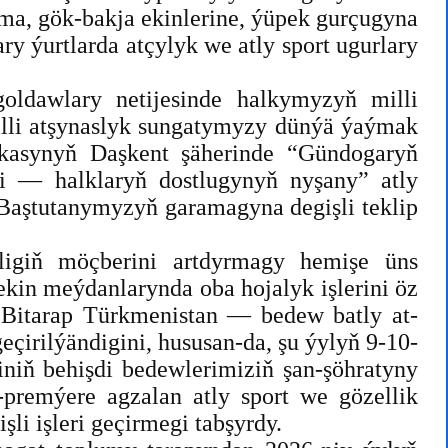
lma, gök-bakja ekinlerine, ýüpek gurçugyna
 ýurtlarda atçylyk we atly sport ugurlary
oldawlary netijesinde halkymyzyň milli
illi atşynaslyk sungatymyzy dünýä ýaýmak
likasynyň Daşkent şäherinde “Gündogaryň
ewi — halklaryň dostlugynyň nyşany” atly
 Baştutanymyzyň garamagyna degişli teklip
ligiň möçberini artdyrmagy hemişe üns
kin meýdanlarynda oba hojalyk işlerini öz
 Bitarap Türkmenistan — bedew batly at-
çirilýändigini, hususan-da, şu ýylyň 9-10-
niň behişdi bedewlerimiziň şan-şöhratyny
premýere agzalan atly sport we gözellik
li işleri geçirmegi tabşyrdy.