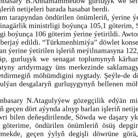
runbasary B.Annamämmedow gurluşyk we sen
leriň netijeleri barada hasabat berdi.
lum tarapyndan öndürilen önümleriň, ýerine ý
nagärlik ministrligi boýunça 105,1 göterim, 
gi boýunça 106 göterim ýerine ýetirildi. Awto
m berjaý edildi. “Türkmenhimiýa” döwlet kons
an ýerine ýetirilen işleriň meýilnamasyna 122
läp, gurluşyk we senagat toplumynyň kärha
yny artdyrmagy üns merkezinde saklamagyň
etdirmegiň möhümdigini nygtady. Şeýle-de d
ulýan desgalaryň gurluşygynyň bellenen möh
unbasary N.Atagulyýew gözegçilik edýän min
 geçen dört aýynda alnyp barlan işleriň netije
wri bilen deňeşdirilende, Söwda we daşary yk
 göterime, öndürilen önümleriň ösüş depgi
rmekde, geçen ýylyň degişli döwrüne görä,