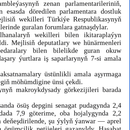
mbleýasynyň zenan parlamentarileriniň,
 esasda döredilen parlamentara dostluk
jlisiň wekilleri Türkiýe Respublikasynyň
erinde guralan forumlara gatnaşdylar.
hanalaryň wekilleri bilen ikitaraplaýyn
di. Mejlisiň deputatlary we hünärmenleri
 edaralary bilen bilelikde guran okuw
aşary ýurtlara iş saparlarynyň 7-si amala
ksatnamalary üstünlikli amala aşyrmaga
egiň möhümdigine ünsi çekdi.
ynyň makroykdysady görkezijileri barada
 sanda ösüş depgini senagat pudagynda 2,4
wdada 7,9 göterime, oba hojalygynda 2,2
n deňeşdirilende, şu ýylyň ýanwar — aprel
önümçilik netijeleri gazanyldy. Hasabat