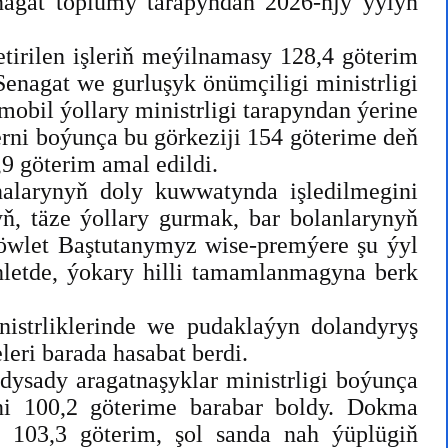
agat toplumy tarapyndan 2026-njy ýylyň
etirilen işleriň meýilnamasy 128,4 göterim
Senagat we gurluşyk önümçiligi ministrligi
mobil ýollary ministrligi tarapyndan ýerine
erni boýunça bu görkeziji 154 göterime deň
,9 göterim amal edildi.
nalarynyň doly kuwwatynda işledilmegini
, täze ýollary gurmak, bar bolanlarynyň
öwlet Baştutanymyz wise-premýere şu ýyl
letde, ýokary hilli tamamlanmagyna berk
istrliklerinde we pudaklaýyn dolandyryş
leri barada hasabat berdi.
dysady aragatnaşyklar ministrligi boýunça
ni 100,2 göterime barabar boldy. Dokma
 103,3 göterim, şol sanda nah ýüplügiň