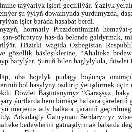
ine taýýarlyk işleri geçirilýär. Ýazlyk ýera
remýer şu ýylyň dowamynda ýurdumyzda, daşary
ylýan işler barada hasabat berdi.
myzyň, hormatly Prezidentimiziň hemaýat-g
ň şan-şöhratyny has-da belende galdyrmak, m
rilýär. Häzirki wagtda Özbegistan Respub
 we gözellik bäsleşiklerine, “Ahalteke bed
nyp barylýar. Şunuň bilen baglylykda, döwlet
ňläp, oba hojalyk pudagy boýunça önümçi
iniň bol hasylyny ösdürip ýetişdirmek üçin e
kdi. Döwlet Baştutanymyz “Garaşsyz, baky
ry ýurtlarda hem birnäçe halkara çäreleriň ge
ň merjeni» atly halkara çäräniň geçirilmegi
ýtdy. Arkadagly Gahryman Serdarymyz wise-
alteke bedewlerini gatnaşdyrmak babatda degiş