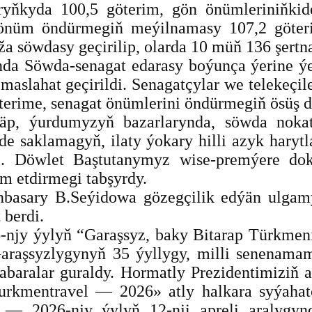
ryňkyda 100,5 göterim, gön önümleriniňkid
önüm öndürmegiň meýilnamasy 107,2 göterim
ža söwdasy geçirilip, olarda 10 müň 136 şert
a Söwda-senagat edarasy boýunça ýerine ýeti
 maslahat geçirildi. Senagatçylar we telekeçi
erime, senagat önümlerini öndürmegiň ösüş d
läp, ýurdumyzyň bazarlarynda, söwda nokat
e saklamagyň, ilaty ýokary hilli azyk harytla
i. Döwlet Baştutanymyz wise-premýere dok
m etdirmegi tabşyrdy.
unbasary B.Seýidowa gözegçilik edýän ulga
 berdi.
26-njy ýylyň “Garaşsyz, baky Bitarap Türkm
Garaşsyzlygynyň 35 ýyllygy, milli senenama
baralar guraldy. Hormatly Prezidentimiziň al
Turkmentravel — 2026» atly halkara syýahat
ry — 2026-njy ýylyň 12-nji apreli aralygyn