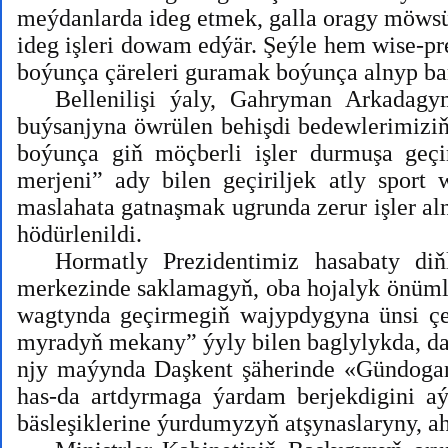
meýdanlarda ideg etmek, galla oragy möwsüm
ideg işleri dowam edýär. Şeýle hem wise-p
boýunça çäreleri guramak boýunça alnyp bar
Bellenilişi ýaly, Gahryman Arkadagy
buýsanjyna öwrülen behişdi bedewlerimizi
boýunça giň möçberli işler durmuşa geçi
merjeni” ady bilen geçiriljek atly sport
maslahata gatnaşmak ugrunda zerur işler al
hödürlenildi.
Hormatly Prezidentimiz hasabaty di
merkezinde saklamagyň, oba hojalyk önümler
wagtynda geçirmegiň wajypdygyna ünsi çe
myradyň mekany” ýyly bilen baglylykda, daşa
njy maýynda Daşkent şäherinde «Gündogary
has-da artdyrmaga ýardam berjekdigini a
bäsleşiklerine ýurdumyzyň atşynaslaryny, ah