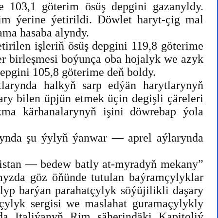
e 103,1 göterim ösüş depgini gazanyldy.
 ýerine ýetirildi. Döwlet haryt-çig mal
nama hasaba alyndy.
rilen işleriň ösüş depgini 119,8 göterime
ler birleşmesi boýunça oba hojalyk we azyk
epgini 105,8 göterime deň boldy.
larynda halkyň sarp edýän harytlarynyň
ry bilen üpjün etmek üçin degişli çäreleri
ma kärhanalarynyň işini döwrebap ýola
mynda şu ýylyň ýanwar — aprel aýlarynda
enistan — bedew batly at-myradyň mekany”
myzda göz öňünde tutulan baýramçylyklar
yp barýan parahatçylyk söýüjilikli daşary
çylyk sergisi we maslahat guramaçylykly
da Italiýanyň Rim şäherindäki Kapitoliý