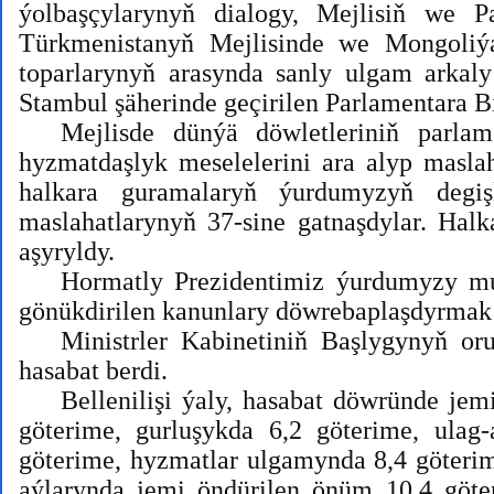
ýolbaşçylarynyň dialogy, Mejlisiň we P
Türkmenistanyň Mejlisinde we Mongoliýa
toparlarynyň arasynda sanly ulgam arkaly
Stambul şäherinde geçirilen Parlamentara B
Mejlisde dünýä döwletleriniň parlam
hyzmatdaşlyk meselelerini ara alyp maslah
halkara guramalaryň ýurdumyzyň degişl
maslahatlarynyň 37-sine gatnaşdylar. Halk
aşyryldy.
Hormatly Prezidentimiz ýurdumyzy mu
gönükdirilen kanunlary döwrebaplaşdyrmak 
Ministrler Kabinetiniň Başlygynyň o
hasabat berdi.
Bellenilişi ýaly, hasabat döwründe jem
göterime, gurluşykda 6,2 göterime, ulag
göterime, hyzmatlar ulgamynda 8,4 göterim
aýlarynda jemi öndürilen önüm 10,4 göter