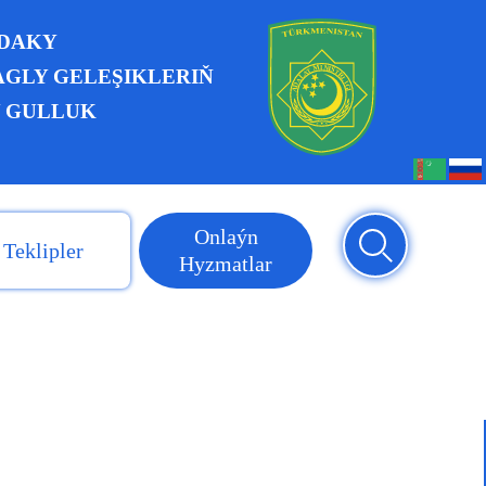
NDAKY
GLY GELEŞIKLERIŇ
 GULLUK
Onlaýn
Teklipler
Hyzmatlar