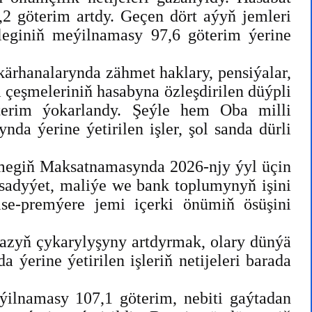
2 göterim artdy. Geçen dört aýyň jemleri
leginiň meýilnamasy 97,6 göterim ýerine
ärhanalarynda zähmet haklary, pensiýalar,
 çeşmeleriniň hasabyna özleşdirilen düýpli
terim ýokarlandy. Şeýle hem Oba milli
 ýerine ýetirilen işler, şol sanda dürli
megiň Maksatnamasynda 2026-njy ýyl üçin
ysadyýet, maliýe we bank toplumynyň işini
ise-premýere jemi içerki önümiň ösüşini
azyň çykarylyşyny artdyrmak, olary dünýä
erine ýetirilen işleriň netijeleri barada
ilnamasy 107,1 göterim, nebiti gaýtadan