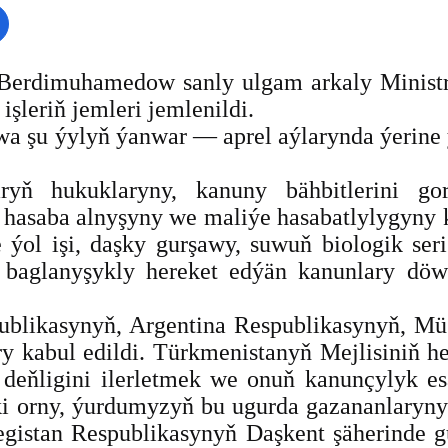
Berdimuhamedow sanly ulgam arkaly Ministrle
şleriň jemleri jemlenildi.
a şu ýylyň ýanwar — aprel aýlarynda ýerine ýe
laryň hukuklaryny, kanuny bähbitlerini g
hasaba alnyşyny we maliýe hasabatlylygyny kä
ýol işi, daşky gurşawy, suwuň biologik seri
len baglanyşykly hereket edýän kanunlary d
ublikasynyň, Argentina Respublikasynyň, Mü
ry kabul edildi. Türkmenistanyň Mejlisiniň h
deňligini ilerletmek we onuň kanunçylyk es
ki orny, ýurdumyzyň bu ugurda gazananlaryny
egistan Respublikasynyň Daşkent şäherinde g