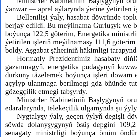
Ministrler Kabinetiniň Başlygynyň o
ýanwar — aprel aýlarynda ýerine ýetirilen iş
Bellenilişi ýaly, hasabat döwründe top
berjaý edildi. Bu meýilnama Gurluşyk we bi
boýunça 122,5 göterim, Energetika ministrli
ýetirilen işleriň meýilnamasy 111,6 göteri
boldy. Aşgabat şäheriniň häkimligi tarapynd
Hormatly Prezidentimiz hasabaty diň
gazanmagyň, energetika pudagynyň kuwwat
durkuny täzelemek boýunça işleri dowam 
açylyp ulanmaga berilmegi göz öňünde tut
gözegçilik etmegi tabşyrdy.
Ministrler Kabinetiniň Başlygynyň or
edaralarynda, telekeçilik ulgamynda şu ýylyň
Nygtalyşy ýaly, geçen ýylyň degişli dö
söwda dolanyşygynyň ösüş depgini 109,2
senagaty ministrligi boýunça önüm öndü