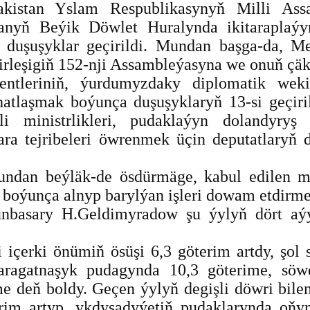
akistan Yslam Respublikasynyň Milli Assa
nyň Beýik Döwlet Huralynda ikitaraplaýyn
 duşuşyklar geçirildi. Mundan başga-da, Me
irleşigiň 152-nji Assambleýasyna we onuň çäkl
entleriniň, ýurdumyzdaky diplomatik wekil
atlaşmak boýunça duşuşyklaryň 13-si geçiril
i ministrlikleri, pudaklaýyn dolandyryş
ara tejribeleri öwrenmek üçin deputatlaryň d
ndan beýläk-de ösdürmäge, kabul edilen ma
boýunça alnyp barylýan işleri dowam etdirm
runbasary H.Geldimyradow şu ýylyň dört aý
i içerki önümiň ösüşi 6,3 göterim artdy, şol
-aragatnaşyk pudagynda 10,3 göterime, sö
e deň boldy. Geçen ýylyň degişli döwri bile
im artyp, ykdysadyýetiň pudaklarynda oňyn 