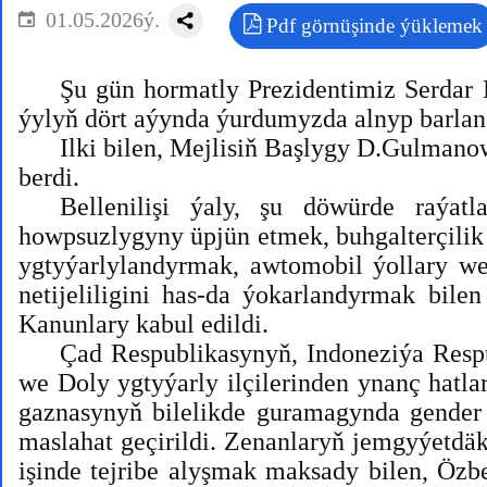
01.05.2026ý.
Pdf görnüşinde ýüklemek
Şu gün hormatly Prezidentimiz Serdar 
ýylyň dört aýynda ýurdumyzda alnyp barlan i
Ilki bilen, Mejlisiň Başlygy D.Gulmanow
berdi.
Bellenilişi ýaly, şu döwürde raýat
howpsuzlygyny üpjün etmek, buhgalterçilik 
ygtyýarlylandyrmak, awtomobil ýollary we 
netijeliligini has-da ýokarlandyrmak bi
Kanunlary kabul edildi.
Çad Respublikasynyň, Indoneziýa Resp
we Doly ygtyýarly ilçilerinden ynanç hatla
gaznasynyň bilelikde guramagynda gender 
maslahat geçirildi. Zenanlaryň jemgyýetdä
işinde tejribe alyşmak maksady bilen, Özb