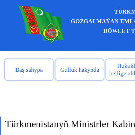
TÜRKM
GOZGALMAÝAN EMLÄ
DÖWLET T
Hukukl
Baş sahypa
Gulluk hakynda
bellige a
Türkmenistanyň Ministrler Kabine