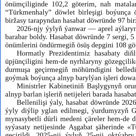
önümçiliginde 102,2 göterim, nah matala
“Türkmenhaly” döwlet birleşigi boýunça 
biržasy tarapyndan hasabat döwründe 97 bir
2026-njy ýylyň ýanwar — aprel aýlarynd
barabar boldy. Hasabat döwründe 7 sergi, 5
önümlerini öndürmegiň ösüş depgini 108 göt
Hormatly Prezidentimiz hasabaty diň
üpjünçiligini hem-de nyrhlaryny gözegçilikd
durmuşa geçirmegiň möhümdigini belled
goýmak boýunça alnyp barylýan işleri dowa
Ministrler Kabinetiniň Başlygynyň or
alnyp barlan işleriň netijeleri barada hasabat
Bellenilişi ýaly, hasabat döwründe 20
ýyly diýlip yglan edilmegi, ýurdumyzyň 
mynasybetli dürli medeni çäreler hem-de da
syýasaty netijesinde Aşgabat şäherinde «
geçirildi. 2025-nji ýylyň 25-nji oktýab