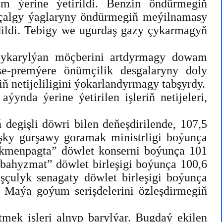
im ýerine ýetirildi. Benzin öndürmegiň
 çalgy ýaglaryny öndürmegiň meýilnamasy
ildi. Tebigy we ugurdaş gazy çykarmagyň
 çykarylýan möçberini artdyrmagy dowam
se-premýere önümçilik desgalaryny doly
 netijeliligini ýokarlandyrmagy tabşyrdy.
ynda ýerine ýetirilen işleriň netijeleri,
 degişli döwri bilen deňeşdirilende, 107,5
aşky gurşawy goramak ministrligi boýunça
rkmenpagta” döwlet konserni boýunça 101
bahyzmat” döwlet birleşigi boýunça 100,6
şçulyk senagaty döwlet birleşigi boýunça
. Maýa goýum serişdelerini özleşdirmegiň
mek işleri alnyp barylýar. Bugdaý ekilen