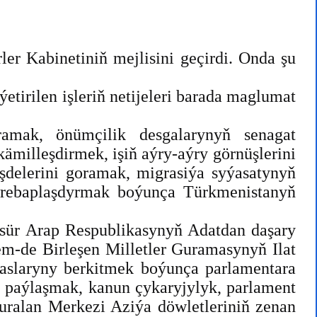
r Kabinetiniň mejlisini geçirdi. Onda şu
tirilen işleriň netijeleri barada maglumat
oramak, önümçilik desgalarynyň senagat
milleşdirmek, işiň aýry-aýry görnüşlerini
şdelerini goramak, migrasiýa syýasatynyň
öwrebaplaşdyrmak boýunça Türkmenistanyň
sür Arap Respublikasynyň Adatdan daşary
em-de Birleşen Milletler Guramasynyň Ilat
aslaryny berkitmek boýunça parlamentara
 paýlaşmak, kanun çykaryjylyk, parlament
uralan Merkezi Aziýa döwletleriniň zenan