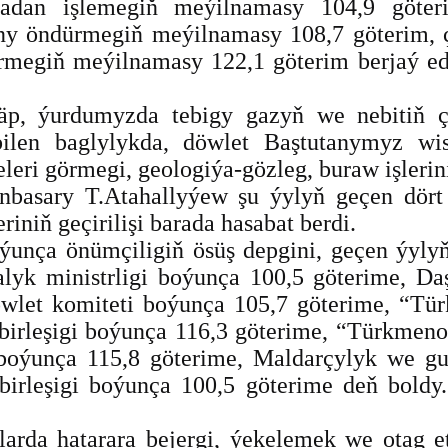
tadan işlemegiň meýilnamasy 104,9 göter
yny öndürmegiň meýilnamasy 108,7 göterim,
rmegiň meýilnamasy 122,1 göterim berjaý ed
ňläp, ýurdumyzda tebigy gazyň we nebitiň
bilen baglylykda, döwlet Baştutanymyz wi
ri görmegi, geologiýa-gözleg, buraw işleriniň
basary T.Atahallyýew şu ýylyň geçen dört aý
iniň geçirilişi barada hasabat berdi.
oýunça önümçiligiň ösüş depgini, geçen ýylyň
alyk ministrligi boýunça 100,5 göterime, D
öwlet komiteti boýunça 105,7 göterime, “Tü
birleşigi boýunça 116,3 göterime, “Türkmeno
 boýunça 115,8 göterime, Maldarçylyk we gu
birleşigi boýunça 100,5 göterime deň boldy
rda hatarara bejergi, ýekelemek we otag et