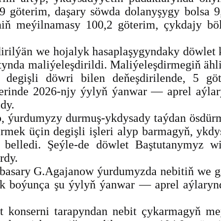
9 göterim, daşary söwda dolanyşygy bolsa 9,
iniň meýilnamasy 100,2 göterim, çykdajy bö
rilýän we hojalyk hasaplaşygyndaky döwlet k
ynda maliýeleşdirildi. Maliýeleşdirmegiň ähli
degişli döwri bilen deňeşdirilende, 5 gö
nde 2026-njy ýylyň ýanwar — aprel aýlarynda
dy.
äp, ýurdumyzy durmuş-ykdysady taýdan ösdür
irmek üçin degişli işleri alyp barmagyň, ykd
 belledi. Şeýle-de döwlet Baştutanymyz w
rdy.
nbasary G.Agajanow ýurdumyzda nebitiň we g
boýunça şu ýylyň ýanwar — aprel aýlarynda ý
t konserni tarapyndan nebit çykarmagyň meý