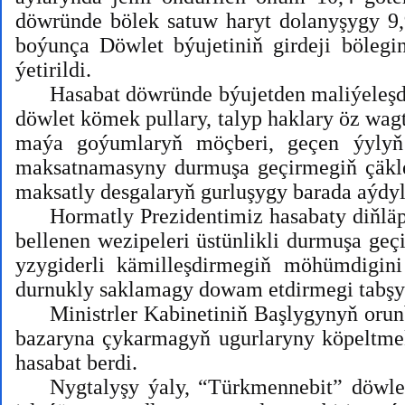
döwründe bölek satuw haryt dolanyşygy 9,
boýunça Döwlet býujetiniň girdeji böleg
ýetirildi.
Hasabat döwründe býujetden maliýeleşdi
döwlet kömek pullary, talyp haklary öz wagt
maýa goýumlaryň möçberi, geçen ýylyň 
maksatnamasyny durmuşa geçirmegiň çäkleri
maksatly desgalaryň gurluşygy barada aýdyl
Hormatly Prezidentimiz hasabaty diňl
bellenen wezipeleri üstünlikli durmuşa geç
yzygiderli kämilleşdirmegiň möhümdigini
durnukly saklamagy dowam etdirmegi tabşy
Ministrler Kabinetiniň Başlygynyň oru
bazaryna çykarmagyň ugurlaryny köpeltmek 
hasabat berdi.
Nygtalyşy ýaly, “Türkmennebit” döwle